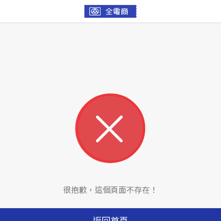
很抱歉，這個頁面不存在！
返回首頁