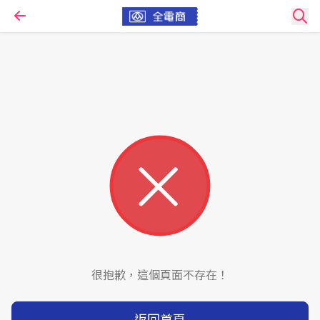
很抱歉，這個頁面不存在！
返回首頁