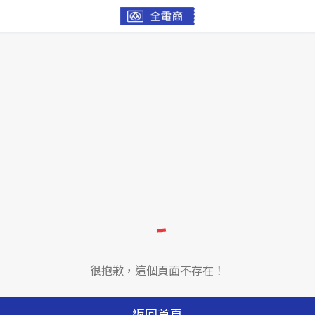
很抱歉，這個頁面不存在！
返回首頁