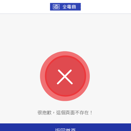
很抱歉，這個頁面不存在！
返回首頁