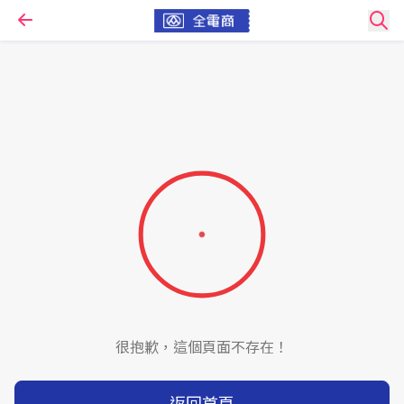
很抱歉，這個頁面不存在！
返回首頁