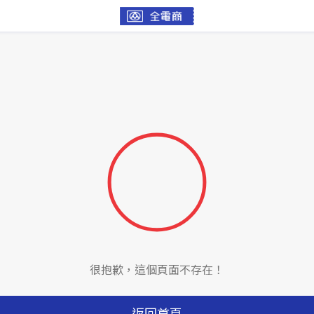
很抱歉，這個頁面不存在！
返回首頁