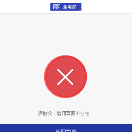
很抱歉，這個頁面不存在！
返回首頁