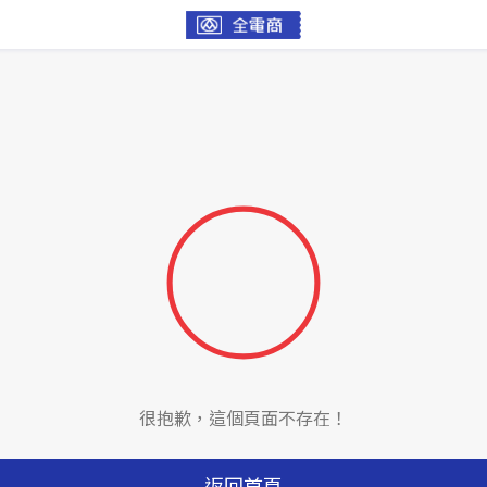
很抱歉，這個頁面不存在！
返回首頁