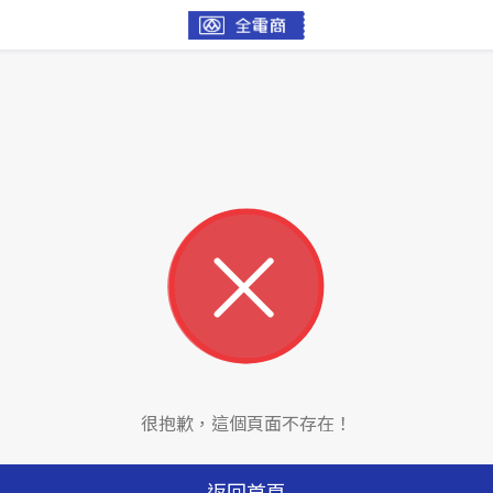
很抱歉，這個頁面不存在！
返回首頁