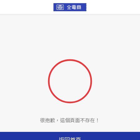
很抱歉，這個頁面不存在！
返回首頁