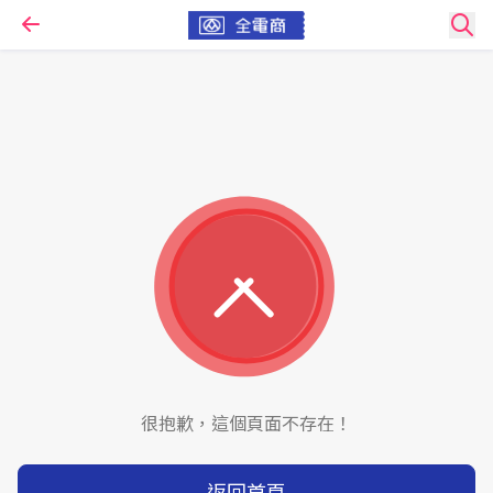
很抱歉，這個頁面不存在！
返回首頁