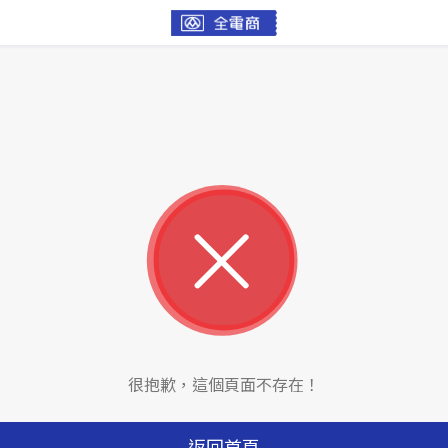
很抱歉，這個頁面不存在！
返回首頁