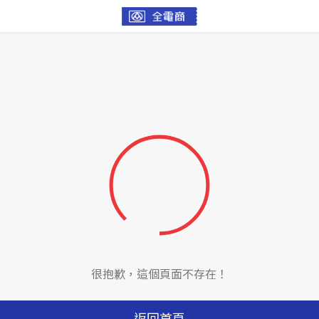
很抱歉，這個頁面不存在！
返回首頁