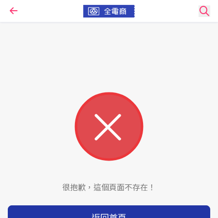
很抱歉，這個頁面不存在！
返回首頁