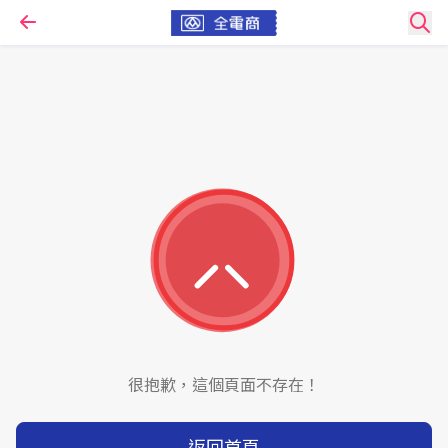
很抱歉，這個頁面不存在！
返回首頁