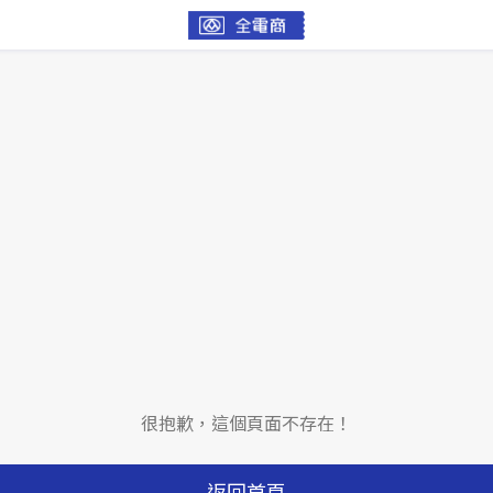
很抱歉，這個頁面不存在！
返回首頁