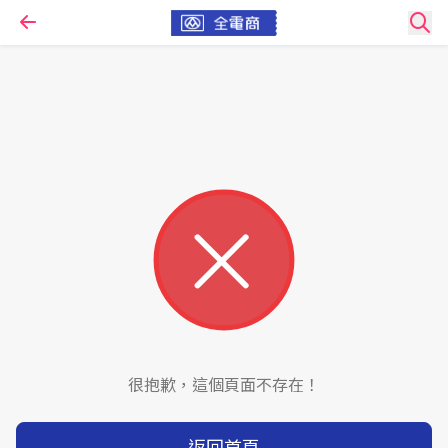
很抱歉，這個頁面不存在！
返回首頁