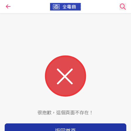
很抱歉，這個頁面不存在！
返回首頁