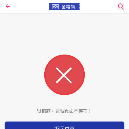
很抱歉，這個頁面不存在！
返回首頁