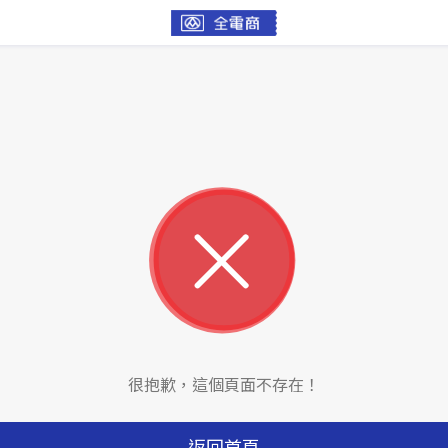
很抱歉，這個頁面不存在！
返回首頁