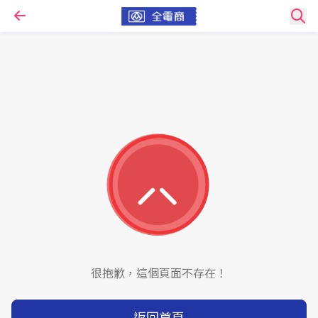
很抱歉，這個頁面不存在！
返回首頁