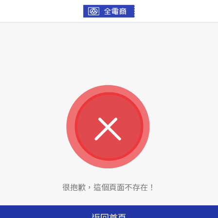
很抱歉，這個頁面不存在！
返回首頁