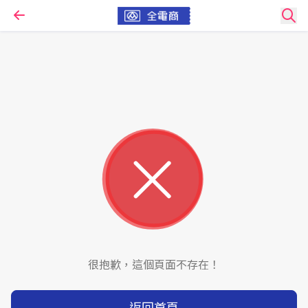
很抱歉，這個頁面不存在！
返回首頁