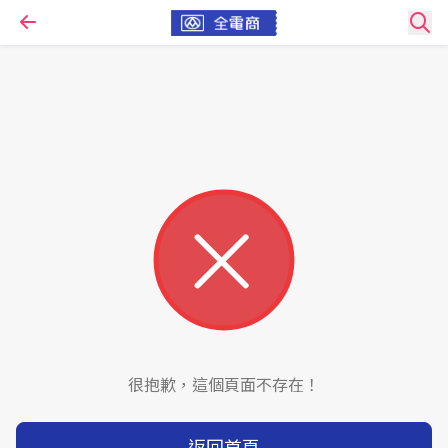
很抱歉，這個頁面不存在！
返回首頁