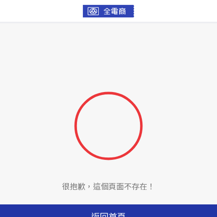
很抱歉，這個頁面不存在！
返回首頁