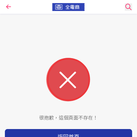
很抱歉，這個頁面不存在！
返回首頁