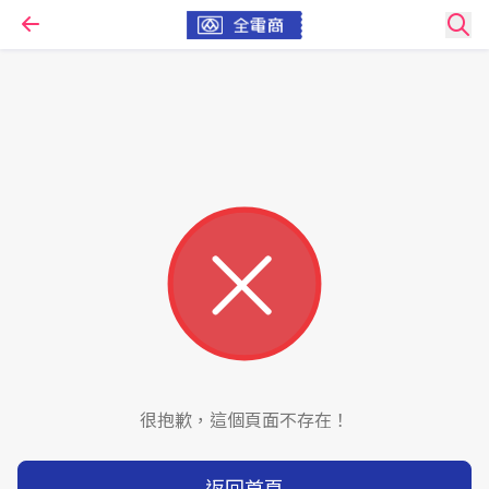
很抱歉，這個頁面不存在！
返回首頁