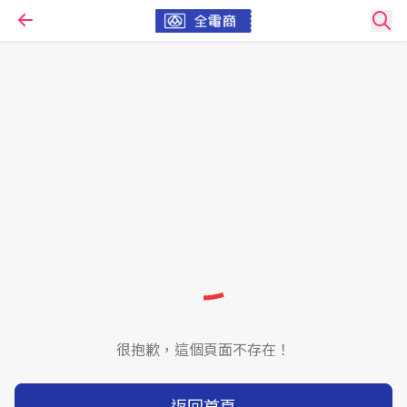
很抱歉，這個頁面不存在！
返回首頁