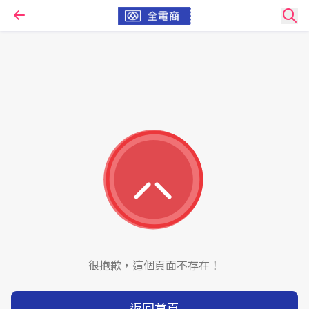
很抱歉，這個頁面不存在！
返回首頁