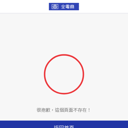
很抱歉，這個頁面不存在！
返回首頁