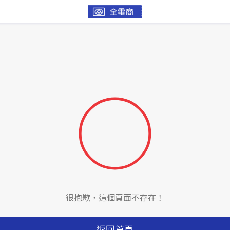
很抱歉，這個頁面不存在！
返回首頁