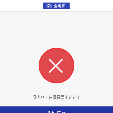
很抱歉，這個頁面不存在！
返回首頁