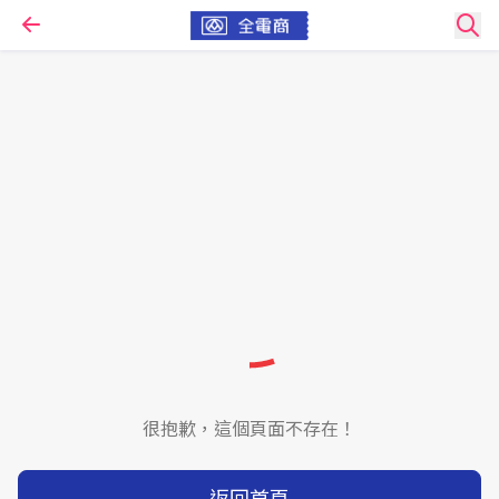
很抱歉，這個頁面不存在！
返回首頁