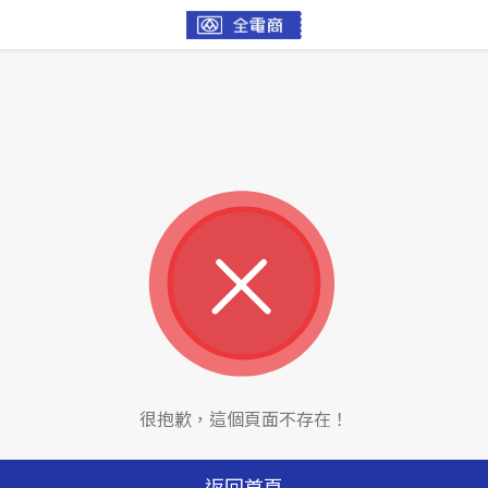
很抱歉，這個頁面不存在！
返回首頁