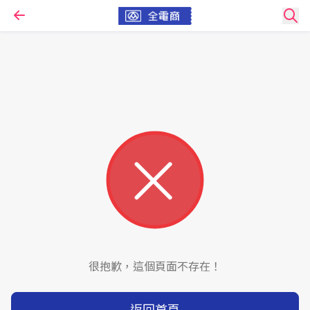
很抱歉，這個頁面不存在！
返回首頁