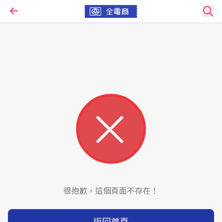
很抱歉，這個頁面不存在！
返回首頁