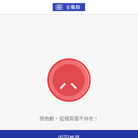
很抱歉，這個頁面不存在！
返回首頁