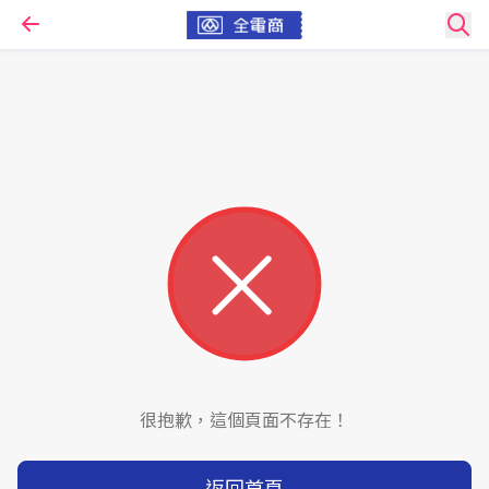
很抱歉，這個頁面不存在！
返回首頁