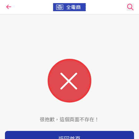
很抱歉，這個頁面不存在！
返回首頁