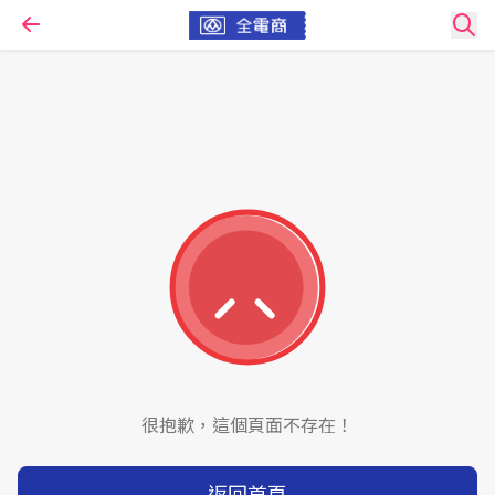
很抱歉，這個頁面不存在！
返回首頁