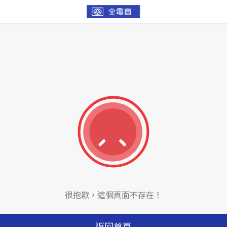
很抱歉，這個頁面不存在！
返回首頁