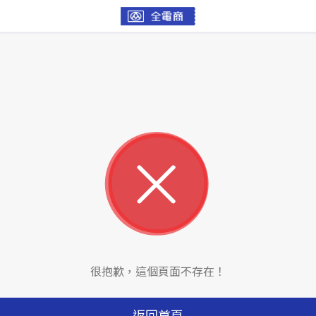
很抱歉，這個頁面不存在！
返回首頁