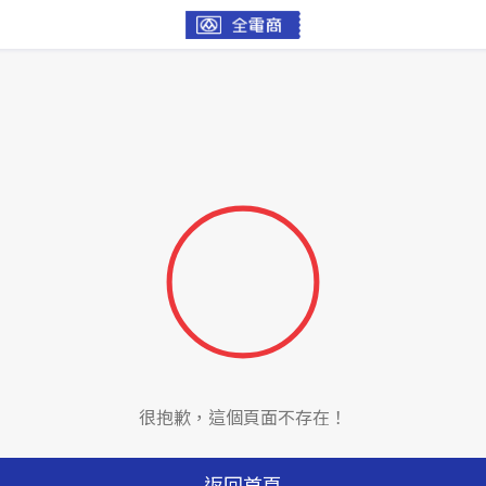
很抱歉，這個頁面不存在！
返回首頁