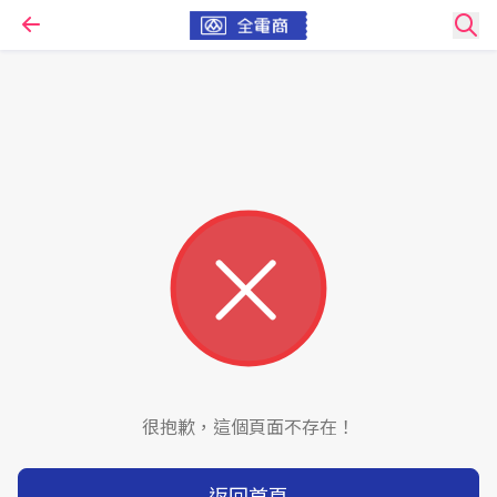
很抱歉，這個頁面不存在！
返回首頁