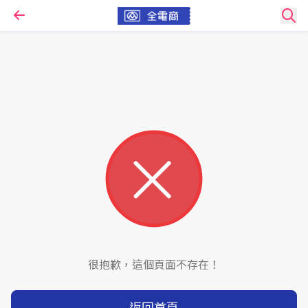
很抱歉，這個頁面不存在！
返回首頁