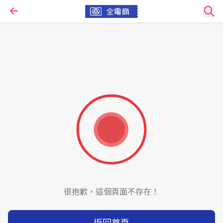
很抱歉，這個頁面不存在！
返回首頁