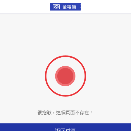
很抱歉，這個頁面不存在！
返回首頁