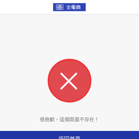
很抱歉，這個頁面不存在！
返回首頁