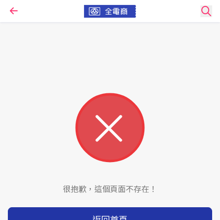
很抱歉，這個頁面不存在！
返回首頁