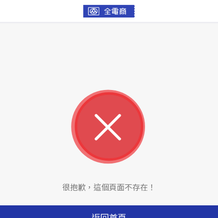
很抱歉，這個頁面不存在！
返回首頁